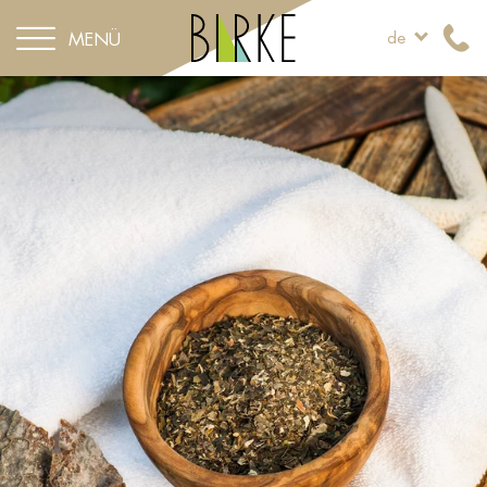
MENÜ
de