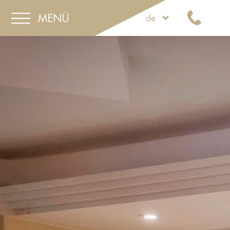
MENÜ
de