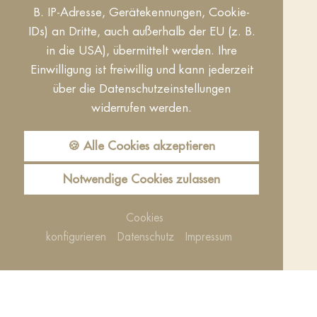
B. IP-Adresse, Gerätekennungen, Cookie-
IDs) an Dritte, auch außerhalb der EU (z. B.
Tagungen & Events
in die USA), übermittelt werden. Ihre
Wellness & SPA
Einwilligung ist freiwillig und kann jederzeit
Genuss & Kulinarik
über die Datenschutzeinstellungen
widerrufen werden.
Zimmer & Preise
🍪 Alle Cookies akzeptieren
IMPRESSUM
DATENSCHUTZ
COOKIES
Notwendige Cookies zulassen
BARRIEREFREIHEIT
KONTAKT
INFOS
AGB
Cookies
konfigurieren
Datenschutz
Impressum