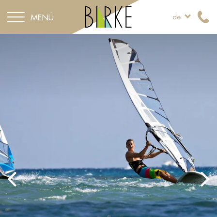
MENÜ
de