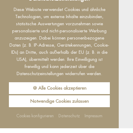
Dieser Inhalt ist nur sichtbar wenn Sie Cookies
Diese Website verwendet Cookies und ähnliche
von "Facebook" akzeptieren.
Technologien, um externe Inhalte einzubinden,
statistische Auswertungen vorzunehmen sowie
Akzeptieren
Einstellungen
personalisierte und nicht-personalisierte Werbung
anzuzeigen. Dabei können personenbezogene
Daten (z. B. IP-Adresse, Gerätekennungen, Cookie-
IDs) an Dritte, auch außerhalb der EU (z. B. in die
USA), übermittelt werden. Ihre Einwilligung ist
freiwillig und kann jederzeit über die
Datenschutzeinstellungen widerrufen werden.
Reguest Messenger
Wenn Sie den Messenger nutzen möchten
🍪 Alle Cookies akzeptieren
müssen Sie die Cookies von Reguest
akzeptieren!
Notwendige Cookies zulassen
Akzeptieren
Einstellungen
Cookies konfigurieren
Datenschutz
Impressum