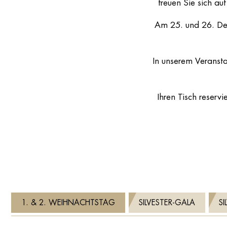
freuen Sie sich au
Am 25. und 26. Dez
In unserem Veransta
Ihren Tisch reser
1. & 2. WEIHNACHTSTAG
SILVESTER-GALA
S