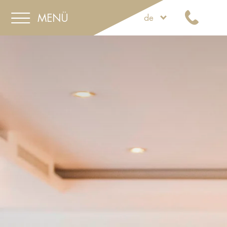
MENÜ
de