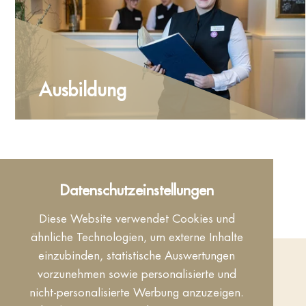
Ausbildung
Nachhaltigkeit & Umweltschutz
Datenschutzeinstellungen
Diese Website verwendet Cookies und
ähnliche Technologien, um externe Inhalte
einzubinden, statistische Auswertungen
vorzunehmen sowie personalisierte und
nicht-personalisierte Werbung anzuzeigen.