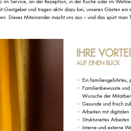
b im Service, an der Rezeption, in der Küche oder im Wellnes
Mit-Gastgeber und tragen aktiv dazu bei, unseren Gästen ein 
eten. Dieses Miteinander macht uns aus – und das spürt man T
IHRE VORTEI
AUF EINEN BLICK
Ein familiengeführtes,
Familienbewusste und f
Wünsche der Mitarbei
Gesunde und frisch zu
Arbeiten mit digitale
Strukturiertes Arbeit
Interne und externe W