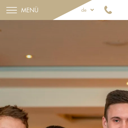
MENÜ
de