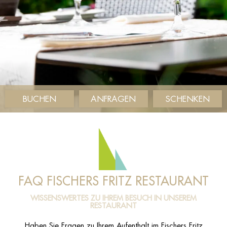
BUCHEN
ANFRAGEN
SCHENKEN
FAQ FISCHERS FRITZ RESTAURANT
WISSENSWERTES ZU IHREM BESUCH IN UNSEREM
RESTAURANT
Haben Sie Fragen zu Ihrem Aufenthalt im Fischers Fritz