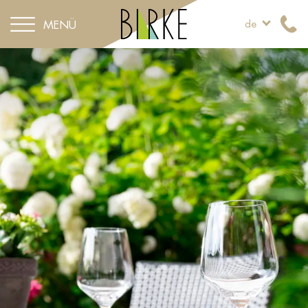
MENÜ
de