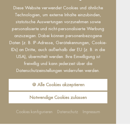
Dieser Inhalt ist nur sichtbar wenn Sie Cookies
Diese Website verwendet Cookies und ähnliche
von "Facebook" akzeptieren.
Technologien, um externe Inhalte einzubinden,
statistische Auswertungen vorzunehmen sowie
Akzeptieren
Einstellungen
personalisierte und nicht-personalisierte Werbung
anzuzeigen. Dabei können personenbezogene
Daten (z. B. IP-Adresse, Gerätekennungen, Cookie-
IDs) an Dritte, auch außerhalb der EU (z. B. in die
USA), übermittelt werden. Ihre Einwilligung ist
freiwillig und kann jederzeit über die
Datenschutzeinstellungen widerrufen werden.
Reguest Messenger
Wenn Sie den Messenger nutzen möchten
🍪 Alle Cookies akzeptieren
müssen Sie die Cookies von Reguest
akzeptieren!
Notwendige Cookies zulassen
Akzeptieren
Einstellungen
Cookies konfigurieren
Datenschutz
Impressum