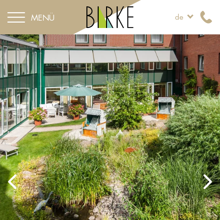
MENÜ
de