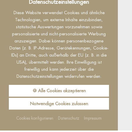
Datenschutz
Datenschutzeinstellungen
Dieser Inhalt ist nur sichtbar wenn Sie Cookies
Diese Website verwendet Cookies und ähnliche
von "Facebook" akzeptieren.
Technologien, um externe Inhalte einzubinden,
statistische Auswertungen vorzunehmen sowie
Akzeptieren
Einstellungen
personalisierte und nicht-personalisierte Werbung
anzuzeigen. Dabei können personenbezogene
Daten (z. B. IP-Adresse, Gerätekennungen, Cookie-
IDs) an Dritte, auch außerhalb der EU (z. B. in die
USA), übermittelt werden. Ihre Einwilligung ist
freiwillig und kann jederzeit über die
Datenschutzeinstellungen widerrufen werden.
Reguest Messenger
Wenn Sie den Messenger nutzen möchten
🍪 Alle Cookies akzeptieren
müssen Sie die Cookies von Reguest
akzeptieren!
Notwendige Cookies zulassen
Akzeptieren
Einstellungen
Cookies konfigurieren
Datenschutz
Impressum