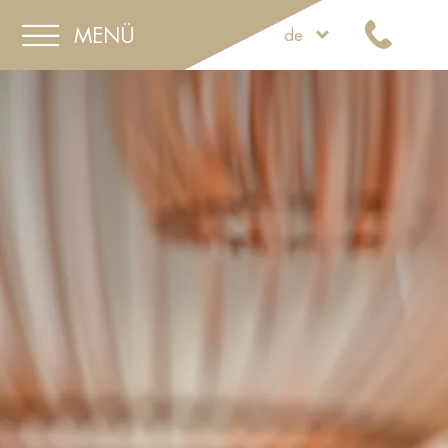
MENÜ
de