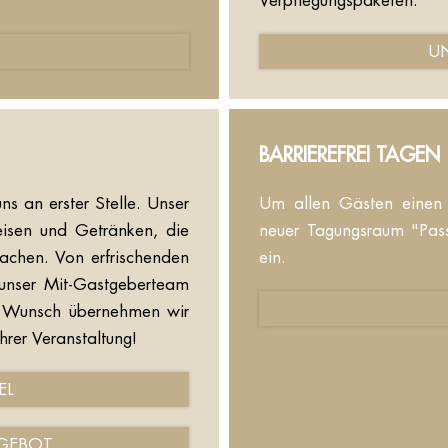
Verpflegungspaketen.
T
U
BARRIEREFREI TAGEN
uns an erster Stelle. Unser
Um allen Gästen einen u
eisen und Getränken, die
neuer Tagungsraum "Pass
machen. Von erfrischenden
ein.
 unser Mit-Gastgeberteam
f Wunsch übernehmen wir
hrer Veranstaltung!
EL
GEBOT