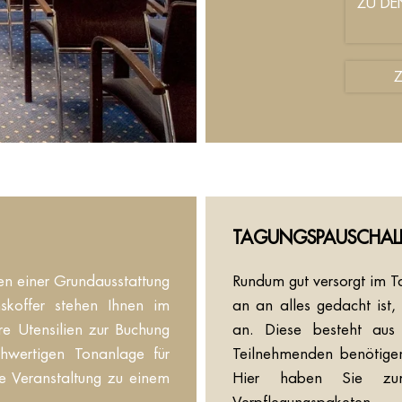
ZU DE
TAGUNGSPAUSCHAL
n einer Grundausstattung
Rundum gut versorgt im T
skoffer stehen Ihnen im
an an alles gedacht ist,
re Utensilien zur Buchung
an. Diese besteht aus
chwertigen Tonanlage für
Teilnehmenden benötigen
re Veranstaltung zu einem
Hier haben Sie zum