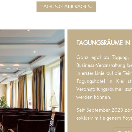
TAGUNG ANFRAGEN
TAGUNGSRÄUME IN K
Ganz egal ob Tagung, S
Business-Veranstaltung b
in erster Linie auf die T
Tagungshotel in Kiel 
Veranstaltungsräume zu
werden können.
Seit September 2023 zäh
exklusiv mit eigenem Foye