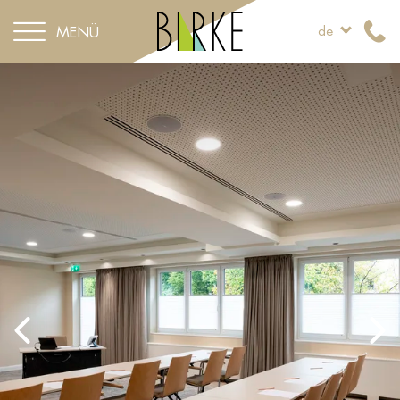
MENÜ
de