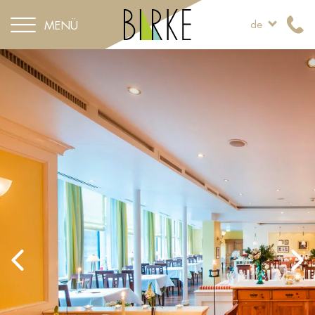
MENÜ
de