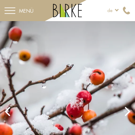
MENÜ
de