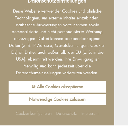
Datenschutzeinstellungen
Dieser Inhalt ist nur sichtbar wenn Sie Cookies
Diese Website verwendet Cookies und ähnliche
von "Facebook" akzeptieren.
Technologien, um externe Inhalte einzubinden,
statistische Auswertungen vorzunehmen sowie
Akzeptieren
Einstellungen
personalisierte und nicht-personalisierte Werbung
anzuzeigen. Dabei können personenbezogene
Daten (z. B. IP-Adresse, Gerätekennungen, Cookie-
IDs) an Dritte, auch außerhalb der EU (z. B. in die
USA), übermittelt werden. Ihre Einwilligung ist
freiwillig und kann jederzeit über die
Datenschutzeinstellungen widerrufen werden.
Reguest Messenger
Wenn Sie den Messenger nutzen möchten
🍪 Alle Cookies akzeptieren
müssen Sie die Cookies von Reguest
akzeptieren!
Notwendige Cookies zulassen
Akzeptieren
Einstellungen
Cookies konfigurieren
Datenschutz
Impressum