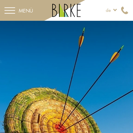
MENÜ
de