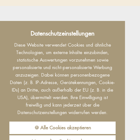
Datenschutz
Datenschutzeinstellungen
Dieser Inhalt ist nur sichtbar wenn Sie Cookies
Diese Website verwendet Cookies und ähnliche
von "Facebook" akzeptieren.
Technologien, um externe Inhalte einzubinden,
statistische Auswertungen vorzunehmen sowie
Akzeptieren
Einstellungen
personalisierte und nicht-personalisierte Werbung
anzuzeigen. Dabei können personenbezogene
Daten (z. B. IP-Adresse, Gerätekennungen, Cookie-
IDs) an Dritte, auch außerhalb der EU (z. B. in die
USA), übermittelt werden. Ihre Einwilligung ist
freiwillig und kann jederzeit über die
Datenschutzeinstellungen widerrufen werden.
Reguest Messenger
Wenn Sie den Messenger nutzen möchten
🍪 Alle Cookies akzeptieren
müssen Sie die Cookies von Reguest
akzeptieren!