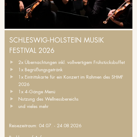
SCHLESWIG-HOLSTEIN MUSIK
FESTIVAL 2026
2x Übernachtungen inkl. vollwertigem Frühstücksbuffet
1x Begrüßungsgetränk
1x Eintrittskarte für ein Konzert im Rahmen des SHMF
2026
1x 4-Gänge Menü
Nutzung des Wellnessbereichs
und vieles mehr
Reisezeitraum: 04.07. - 24.08.2026