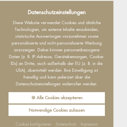
Datenschutz
Datenschutzeinstellungen
Dieser Inhalt ist nur sichtbar wenn Sie Cookies
Diese Website verwendet Cookies und ähnliche
von "Facebook" akzeptieren.
Technologien, um externe Inhalte einzubinden,
statistische Auswertungen vorzunehmen sowie
Akzeptieren
Einstellungen
personalisierte und nicht-personalisierte Werbung
anzuzeigen. Dabei können personenbezogene
Daten (z. B. IP-Adresse, Gerätekennungen, Cookie-
IDs) an Dritte, auch außerhalb der EU (z. B. in die
USA), übermittelt werden. Ihre Einwilligung ist
freiwillig und kann jederzeit über die
Datenschutzeinstellungen widerrufen werden.
Reguest Messenger
Wenn Sie den Messenger nutzen möchten
🍪 Alle Cookies akzeptieren
müssen Sie die Cookies von Reguest
akzeptieren!
Notwendige Cookies zulassen
Akzeptieren
Einstellungen
Cookies konfigurieren
Datenschutz
Impressum