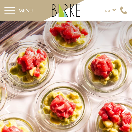
MENÜ
de