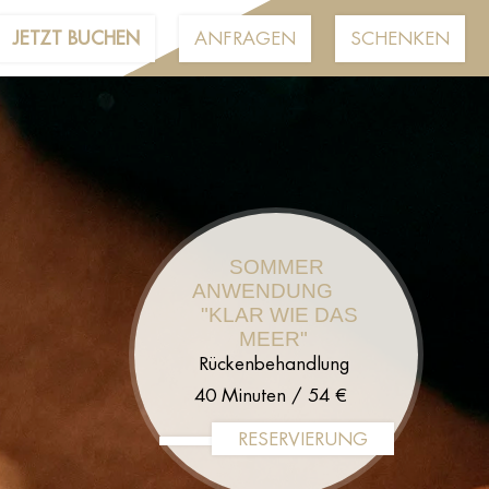
JETZT BUCHEN
ANFRAGEN
SCHENKEN
SOMMER
ANWENDUNG
"KLAR WIE DAS
MEER"
Rückenbehandlung
40 Minuten / 54 €
RESERVIERUNG