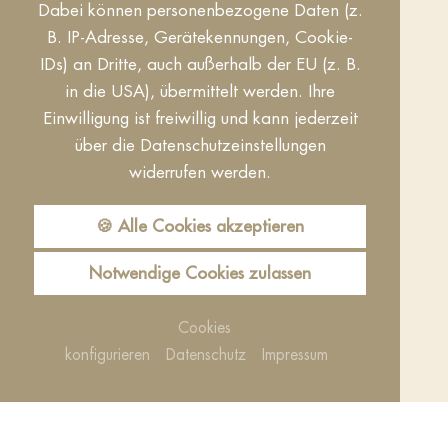
QUICKLINKS
Dabei können personenbezogene Daten (z.
B. IP-Adresse, Gerätekennungen, Cookie-
IDs) an Dritte, auch außerhalb der EU (z. B.
Tagungen & Events
in die USA), übermittelt werden. Ihre
Wellness & SPA
Einwilligung ist freiwillig und kann jederzeit
Genuss & Kulinarik
über die Datenschutzeinstellungen
widerrufen werden.
Zimmer & Preise
🍪 Alle Cookies akzeptieren
IMPRESSUM
DATENSCHUTZ
COOKIES
Notwendige Cookies zulassen
BARRIEREFREIHEIT
KONTAKT
INFOS
AGB
Cookies
konfigurieren
Datenschutz
Impressum