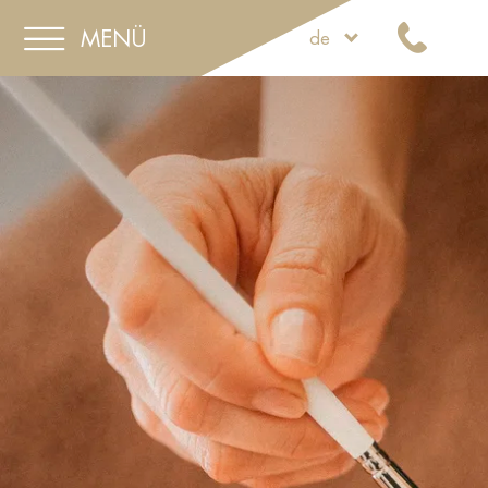
MENÜ
de