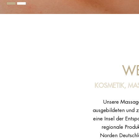
W
KOSMETIK, MA
Unsere Massage
ausgebildeten und z
eine Insel der Ent
regionale Produ
Norden Deutschla