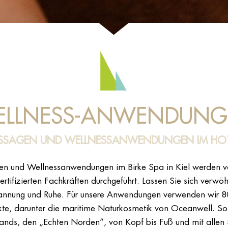
ELLNESS-ANWENDUNG
SSAGEN UND WELLNESSANWENDUNGEN IM HOTEL 
n und Wellnessanwendungen im Birke Spa in Kiel werden vo
ertifizierten Fachkräften durchgeführt. Lassen Sie sich verwö
spannung und Ruhe. Für unsere Anwendungen verwenden wir 8
kte, darunter die maritime Naturkosmetik von Oceanwell. S
nds, den „Echten Norden“, von Kopf bis Fuß und mit allen