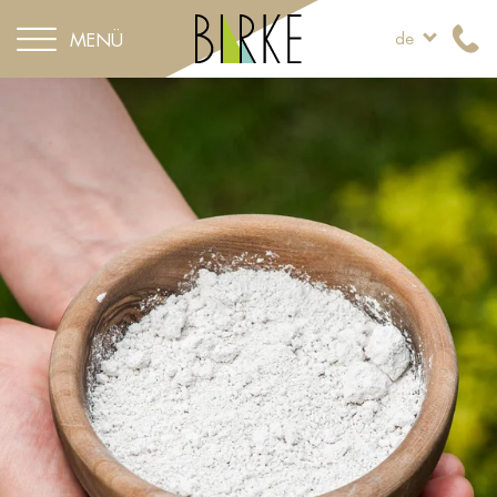
MENÜ
de