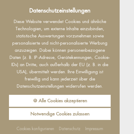
Datenschutz
Datenschutzeinstellungen
Dieser Inhalt ist nur sichtbar wenn Sie Cookies
Diese Website verwendet Cookies und ähnliche
von "Facebook" akzeptieren.
Technologien, um externe Inhalte einzubinden,
statistische Auswertungen vorzunehmen sowie
Akzeptieren
Einstellungen
personalisierte und nicht-personalisierte Werbung
anzuzeigen. Dabei können personenbezogene
Daten (z. B. IP-Adresse, Gerätekennungen, Cookie-
IDs) an Dritte, auch außerhalb der EU (z. B. in die
USA), übermittelt werden. Ihre Einwilligung ist
freiwillig und kann jederzeit über die
Datenschutzeinstellungen widerrufen werden.
Reguest Messenger
Wenn Sie den Messenger nutzen möchten
🍪 Alle Cookies akzeptieren
müssen Sie die Cookies von Reguest
akzeptieren!
Notwendige Cookies zulassen
Akzeptieren
Einstellungen
Cookies konfigurieren
Datenschutz
Impressum