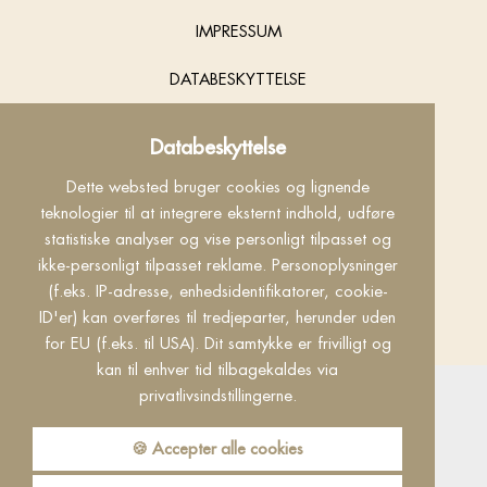
IMPRESSUM
DATABESKYTTELSE
COOKIES
Databeskyttelse
KONTAKT
Dette websted bruger cookies og lignende
teknologier til at integrere eksternt indhold, udføre
INFO
statistiske analyser og vise personligt tilpasset og
ikke-personligt tilpasset reklame. Personoplysninger
VILKÅR
(f.eks. IP-adresse, enhedsidentifikatorer, cookie-
ID'er) kan overføres til tredjeparter, herunder uden
made by
for EU (f.eks. til USA). Dit samtykke er frivilligt og
kan til enhver tid tilbagekaldes via
privatlivsindstillingerne.
🍪 Accepter alle cookies
Privacy