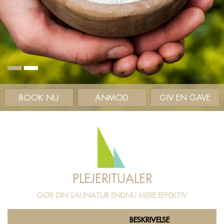
BOOK NU
ANMOD
GIV EN GAVE
PLEJERITUALER
GØR DIN SAUNATUR ENDNU MERE EFFEKTIV
BESKRIVELSE