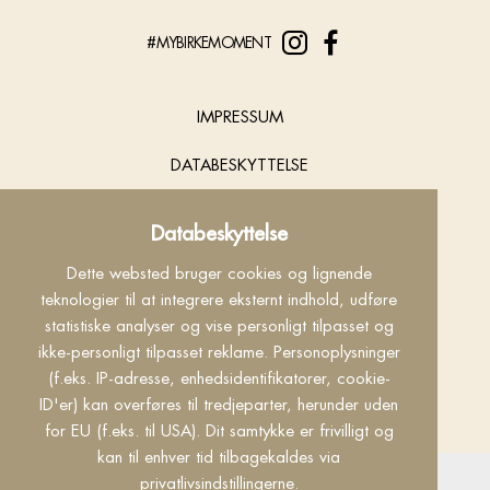
#MYBIRKEMOMENT
IMPRESSUM
DATABESKYTTELSE
COOKIES
Databeskyttelse
KONTAKT
Dette websted bruger cookies og lignende
teknologier til at integrere eksternt indhold, udføre
INFO
statistiske analyser og vise personligt tilpasset og
ikke-personligt tilpasset reklame. Personoplysninger
VILKÅR
(f.eks. IP-adresse, enhedsidentifikatorer, cookie-
ID'er) kan overføres til tredjeparter, herunder uden
made by
for EU (f.eks. til USA). Dit samtykke er frivilligt og
kan til enhver tid tilbagekaldes via
privatlivsindstillingerne.