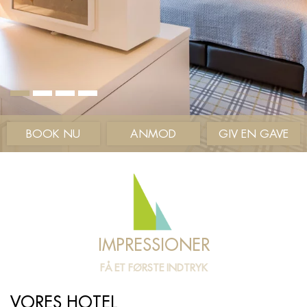
BOOK NU
ANMOD
GIV EN GAVE
IMPRESSIONER
FÅ ET FØRSTE INDTRYK
VORES HOTEL