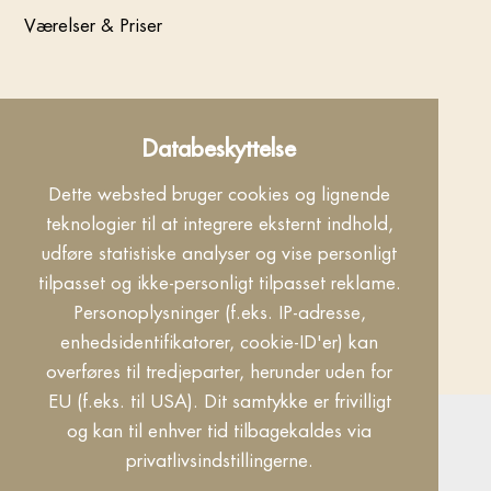
Værelser & Priser
IMPRESSUM
DATABESKYTTELSE
COOKIES
Databeskyttelse
KONTAKT
INFO
VILKÅR
Dette websted bruger cookies og lignende
teknologier til at integrere eksternt indhold,
udføre statistiske analyser og vise personligt
tilpasset og ikke-personligt tilpasset reklame.
Personoplysninger (f.eks. IP-adresse,
enhedsidentifikatorer, cookie-ID'er) kan
overføres til tredjeparter, herunder uden for
EU (f.eks. til USA). Dit samtykke er frivilligt
og kan til enhver tid tilbagekaldes via
privatlivsindstillingerne.