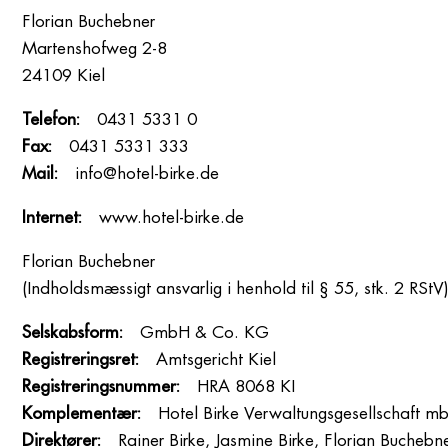
Florian Buchebner
Martenshofweg 2-8
24109 Kiel
Telefon:
0431 5331 0
Fax:
0431 5331 333
Mail:
info@hotel-birke.de
Internet:
www.hotel-birke.de
Florian Buchebner
(Indholdsmæssigt ansvarlig i henhold til § 55, stk. 2 RStV
Selskabsform:
GmbH & Co. KG
Registreringsret:
Amtsgericht Kiel
Registreringsnummer:
HRA 8068 KI
Komplementær:
Hotel Birke Verwaltungsgesellschaft m
Direktører:
Rainer Birke, Jasmine Birke, Florian Buchebn