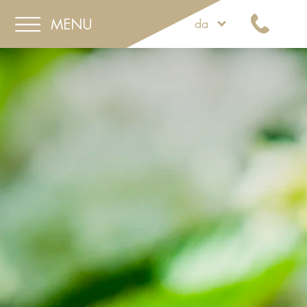
MENU
da