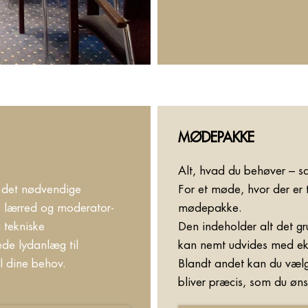
MØDEPAKKE
Alt, hvad du behøver – sa
lt det nødvendige
For et møde, hvor der er t
r, lærred og moderator-
mødepakke.
 tekniske
Den indeholder alt det g
ede lydanlæg til
kan nemt udvides med eks
il dine behov.
Blandt andet kan du vælg
bliver præcis, som du øns