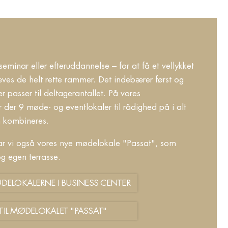
minar eller efteruddannelse – for at få et vellykket
ves de helt rette rammer. Det indebærer først og
 passer til deltagerantallet. På vores
r der 9 møde- og eventlokaler til rådighed på i alt
n kombineres.
r vi også vores nye mødelokale "Passat", som
og egen terrasse.
ØDELOKALERNE I BUSINESS CENTER
TIL MØDELOKALET "PASSAT"