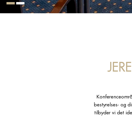
JER
Konferenceområde
bestyrelses- og 
tilbyder vi det i