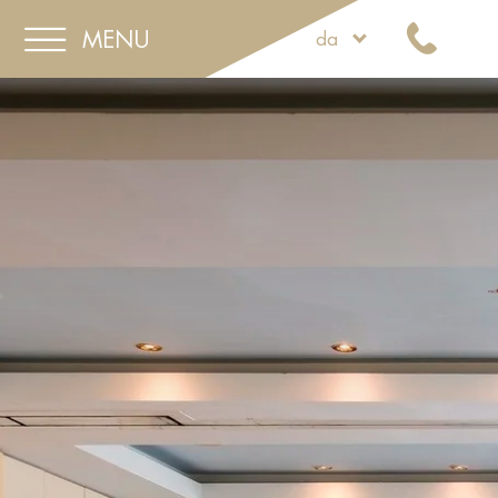
MENU
da