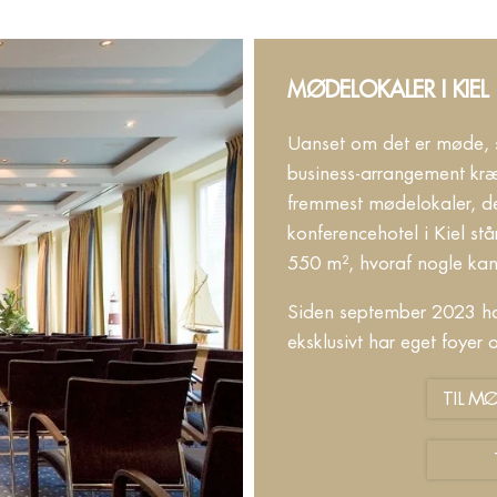
MØDELOKALER I KIEL
Uanset om det er møde, se
business-arrangement kræ
fremmest mødelokaler, der
konferencehotel i Kiel stå
550 m², hvoraf nogle ka
Siden september 2023 ha
eksklusivt har eget foyer 
TIL M