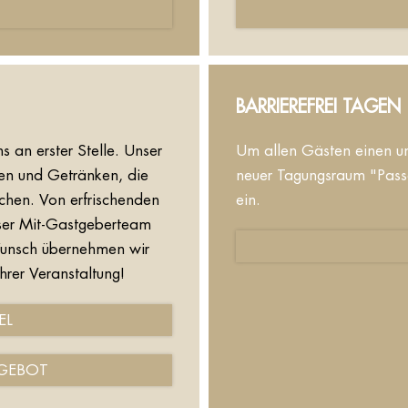
BARRIEREFREI TAGEN
ns an erster Stelle. Unser
Um allen Gästen einen un
sen und Getränken, die
neuer Tagungsraum "Passa
achen. Von erfrischenden
ein.
nser Mit-Gastgeberteam
Wunsch übernehmen wir
hrer Veranstaltung!
EL
GEBOT