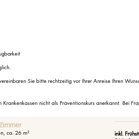
ügbarkeit
lich.
reinbaren Sie bitte rechtzeitig vor Ihrer Anreise Ihren Wu
 Krankenkassen nicht als Präventionskurs anerkannt. Bei Fra
 Zimmer
en
,
ca.
26
m²
inkl. Frühs