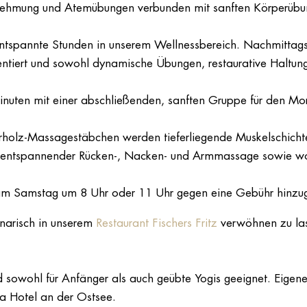
hrnehmung und Atemübungen verbunden mit sanften Körperüb
tspannte Stunden in unserem Wellnessbereich. Nachmittags 
rientiert und sowohl dynamische Übungen, restaurative Haltu
uten mit einer abschließenden, sanften Gruppe für den Morg
holz-Massagestäbchen werden tieferliegende Muskelschichten g
al, entspannender Rücken-, Nacken- und Armmassage sowie 
) am Samstag um 8 Uhr oder 11 Uhr gegen eine Gebühr hinzu
inarisch in unserem
Restaurant Fischers Fritz
verwöhnen zu las
 sowohl für Anfänger als auch geübte Yogis geeignet. Eigene
a Hotel an der Ostsee.