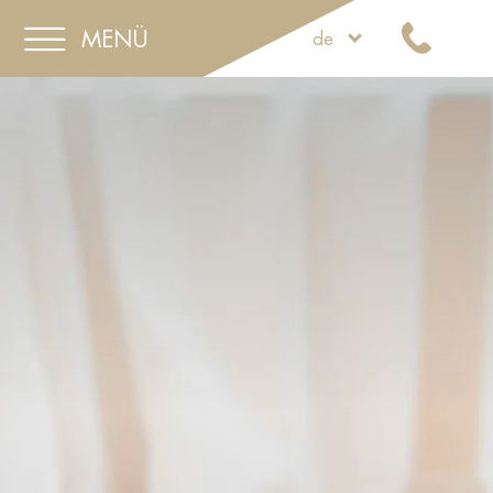
MENÜ
de