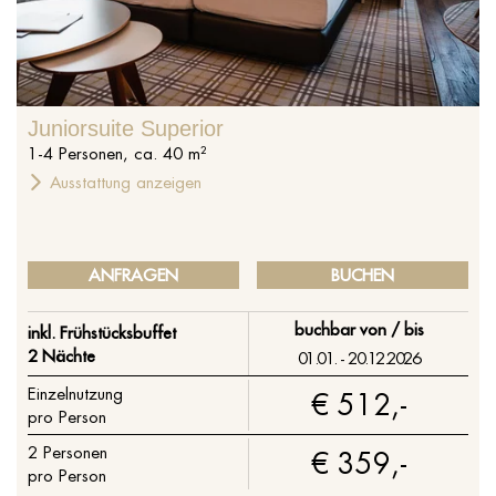
Juniorsuite Superior
1
-
4
Personen
,
ca.
40
m²
Ausstattung anzeigen
ANFRAGEN
BUCHEN
buchbar von / bis
inkl. Frühstücksbuffet
2 Nächte
01.01. - 20.12.2026
Einzelnutzung
€ 512,-
pro Person
2
Personen
€ 359,-
pro Person