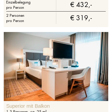
Einzelbelegung
€ 432,-
pro Person
2
Personen
€ 319,-
pro Person
Superior mit Balkon
1
-
3
Personen
,
ca.
25
m²