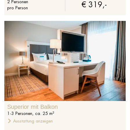
2
Personen
€ 319,-
pro Person
Superior mit Balkon
1
-
3
Personen
,
ca.
25
m²
Ausstattung anzeigen