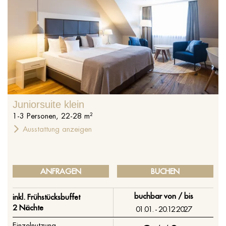
%s
Juniorsuite klein
1
-
3
Personen
,
22
-
28
m²
Ausstattung anzeigen
ANFRAGEN
BUCHEN
buchbar von / bis
inkl. Frühstücksbuffet
2 Nächte
01.01. - 20.12.2027
Einzelnutzung