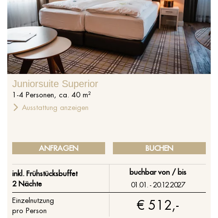
Juniorsuite Superior
1
-
4
Personen
,
ca.
40
m²
Ausstattung anzeigen
ANFRAGEN
BUCHEN
buchbar von / bis
inkl. Frühstücksbuffet
2 Nächte
01.01. - 20.12.2027
Einzelnutzung
€ 512,-
pro Person