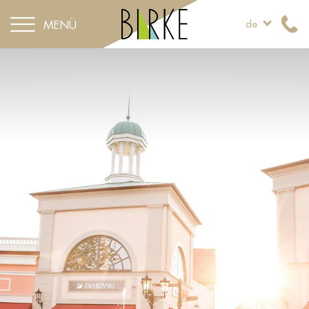
MENÜ
de