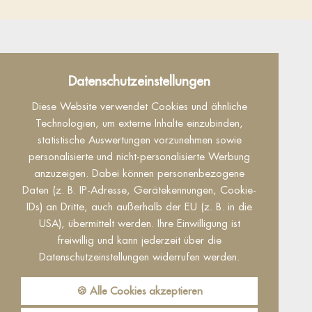
Datenschutz
Datenschutzeinstellungen
Dieser Inhalt ist nur sichtbar wenn Sie Cookies
Diese Website verwendet Cookies und ähnliche
von "Facebook" akzeptieren.
Technologien, um externe Inhalte einzubinden,
statistische Auswertungen vorzunehmen sowie
Akzeptieren
Einstellungen
personalisierte und nicht-personalisierte Werbung
anzuzeigen. Dabei können personenbezogene
Daten (z. B. IP-Adresse, Gerätekennungen, Cookie-
IDs) an Dritte, auch außerhalb der EU (z. B. in die
USA), übermittelt werden. Ihre Einwilligung ist
freiwillig und kann jederzeit über die
Datenschutzeinstellungen widerrufen werden.
Reguest Messenger
🍪 Alle Cookies akzeptieren
Wenn Sie den Messenger nutzen möchten
müssen Sie die Cookies von Reguest