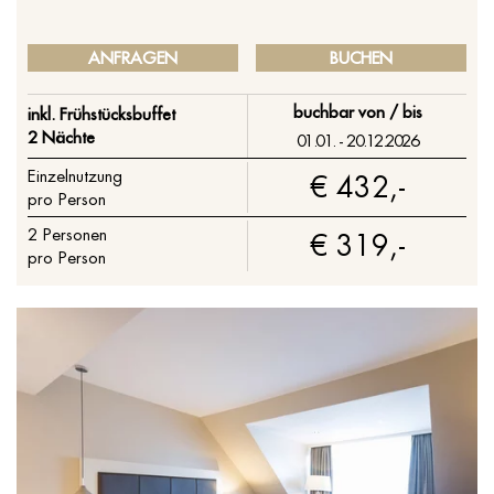
ANFRAGEN
BUCHEN
buchbar von / bis
inkl. Frühstücksbuffet
2 Nächte
01.01. - 20.12.2026
Einzelnutzung
€ 432,-
pro Person
2
Personen
€ 319,-
pro Person