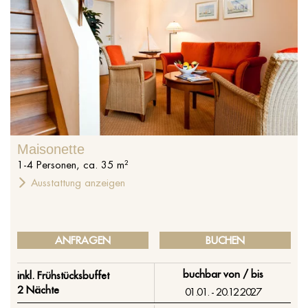
Maisonette
1
-
4
Personen
,
ca.
35
m²
Ausstattung anzeigen
ANFRAGEN
BUCHEN
buchbar von / bis
inkl. Frühstücksbuffet
2 Nächte
01.01. - 20.12.2027