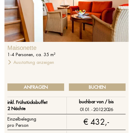
Maisonette
1
-
4
Personen
,
ca.
35
m²
Ausstattung anzeigen
ANFRAGEN
BUCHEN
buchbar von / bis
inkl. Frühstücksbuffet
2 Nächte
01.01. - 20.12.2026
Einzelbelegung
€ 432,-
pro Person