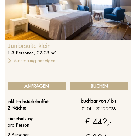
%s
Juniorsuite klein
1
-
3
Personen
,
22
-
28
m²
Ausstattung anzeigen
ANFRAGEN
BUCHEN
buchbar von / bis
inkl. Frühstücksbuffet
2 Nächte
01.01. - 20.12.2026
Einzelnutzung
€ 442,-
pro Person
2
Personen