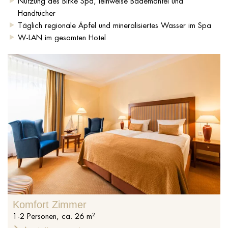
Nutzung des Birke Spa, leihweise Bademantel und
Handtücher
Täglich regionale Äpfel und mineralisiertes Wasser im Spa
W-LAN im gesamten Hotel
Komfort Zimmer
1
-
2
Personen
,
ca.
26
m²