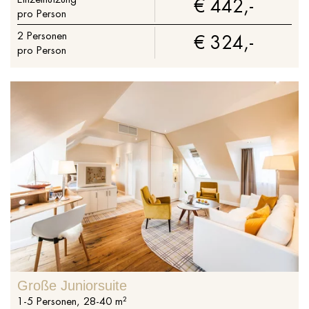
€ 442,-
pro Person
2
Personen
€ 324,-
pro Person
Große Juniorsuite
1
-
5
Personen
,
28
-
40
m²