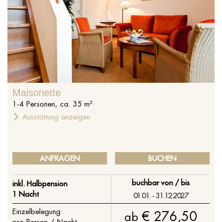
Maisonette
1
-
4
Personen
,
ca.
35
m²
Ausstattung anzeigen
ANFRAGEN
BUCHEN
buchbar von / bis
inkl. Halbpension
1 Nacht
01.01. - 31.12.2027
Einzelbelegung
€ 276,50
ab
pro Person / Nacht