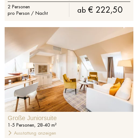
2
Personen
€ 222,50
ab
pro Person / Nacht
Große Juniorsuite
1
-
5
Personen
,
28
-
40
m²
Ausstattung anzeigen