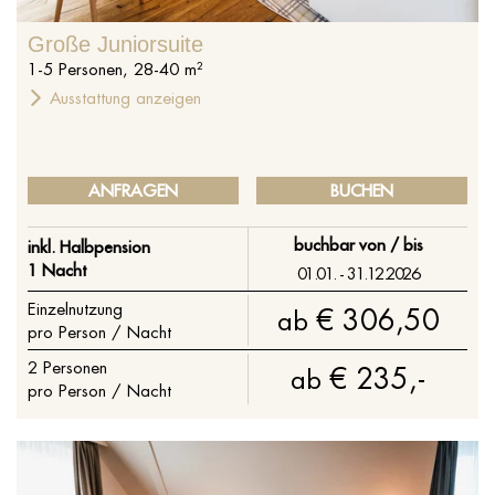
Große Juniorsuite
1
-
5
Personen
,
28
-
40
m²
Ausstattung anzeigen
ANFRAGEN
BUCHEN
buchbar von / bis
inkl. Halbpension
1 Nacht
01.01. - 31.12.2026
Einzelnutzung
€ 306,50
ab
pro Person / Nacht
2
Personen
€ 235,-
ab
pro Person / Nacht