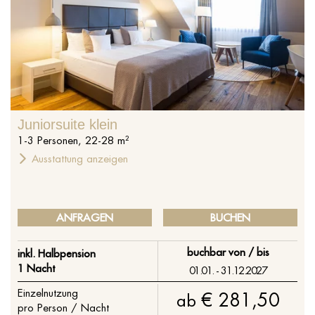
%s
Juniorsuite klein
1
-
3
Personen
,
22
-
28
m²
Ausstattung anzeigen
ANFRAGEN
BUCHEN
buchbar von / bis
inkl. Halbpension
1 Nacht
01.01. - 31.12.2027
Einzelnutzung
€ 281,50
ab
pro Person / Nacht