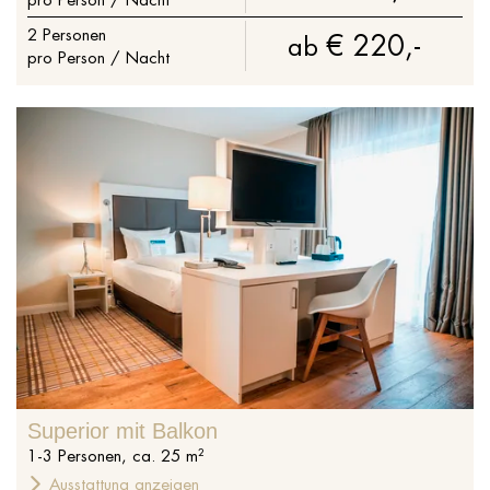
2
Personen
€ 220,-
ab
pro Person / Nacht
Superior mit Balkon
1
-
3
Personen
,
ca.
25
m²
Ausstattung anzeigen