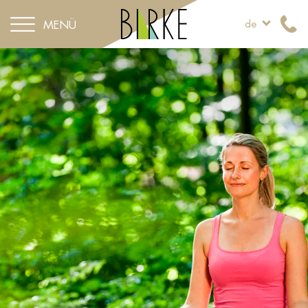
MENÜ
de