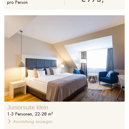
pro Person
%s
Juniorsuite klein
1
-
3
Personen
,
22
-
28
m²
Ausstattung anzeigen