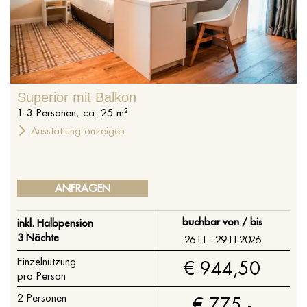
Superior mit Balkon
1
-
3
Personen
,
ca.
25
m²
Ausstattung anzeigen
ANFRAGEN
buchbar von / bis
inkl. Halbpension
3 Nächte
26.11. - 29.11.2026
Einzelnutzung
€ 944,50
pro Person
2
Personen
€ 775,-