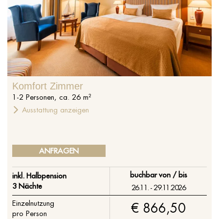
Komfort Zimmer
1
-
2
Personen
,
ca.
26
m²
Ausstattung anzeigen
ANFRAGEN
buchbar von / bis
inkl. Halbpension
3 Nächte
26.11. - 29.11.2026
Einzelnutzung
€ 866,50
pro Person