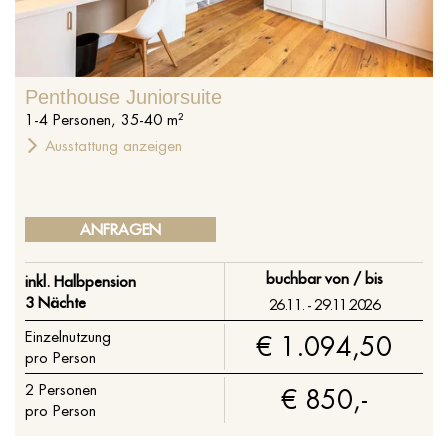
Penthouse Juniorsuite
1
-
4
Personen
,
35
-
40
m²
Ausstattung anzeigen
ANFRAGEN
buchbar von / bis
inkl. Halbpension
3 Nächte
26.11. - 29.11.2026
Einzelnutzung
€ 1.094,50
pro Person
2
Personen
€ 850,-
pro Person