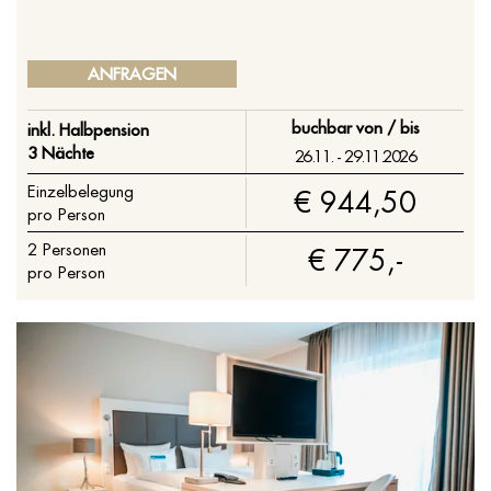
ANFRAGEN
buchbar von / bis
inkl. Halbpension
3 Nächte
26.11. - 29.11.2026
Einzelbelegung
€ 944,50
pro Person
2
Personen
€ 775,-
pro Person