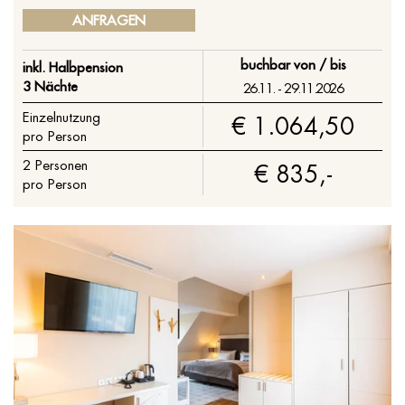
ANFRAGEN
buchbar von / bis
inkl. Halbpension
3 Nächte
26.11. - 29.11.2026
Einzelnutzung
€ 1.064,50
pro Person
2
Personen
€ 835,-
pro Person