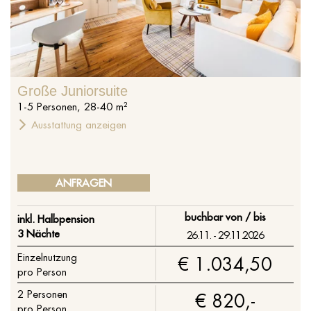
Große Juniorsuite
1
-
5
Personen
,
28
-
40
m²
Ausstattung anzeigen
ANFRAGEN
buchbar von / bis
inkl. Halbpension
3 Nächte
26.11. - 29.11.2026
Einzelnutzung
€ 1.034,50
pro Person
2
Personen
€ 820,-
pro Person