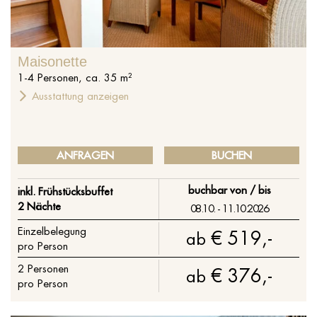
Maisonette
1
-
4
Personen
,
ca.
35
m²
Ausstattung anzeigen
ANFRAGEN
BUCHEN
buchbar von / bis
inkl. Frühstücksbuffet
2 Nächte
08.10. - 11.10.2026
Einzelbelegung
€ 519,-
ab
pro Person
2
Personen
€ 376,-
ab
pro Person