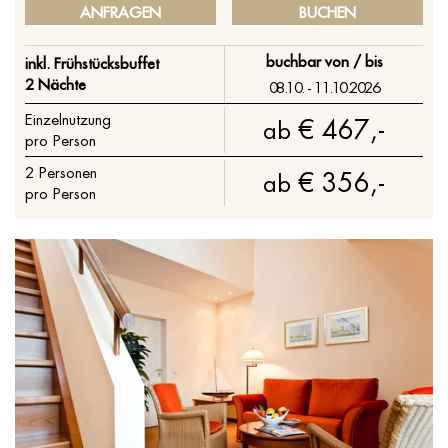
ANFRAGEN
BUCHEN
buchbar von / bis
inkl. Frühstücksbuffet
2 Nächte
08.10. - 11.10.2026
Einzelnutzung
€ 467,-
ab
pro Person
2
Personen
€ 356,-
ab
pro Person