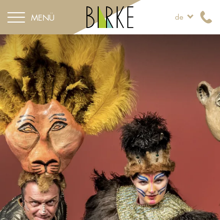
MENÜ
de