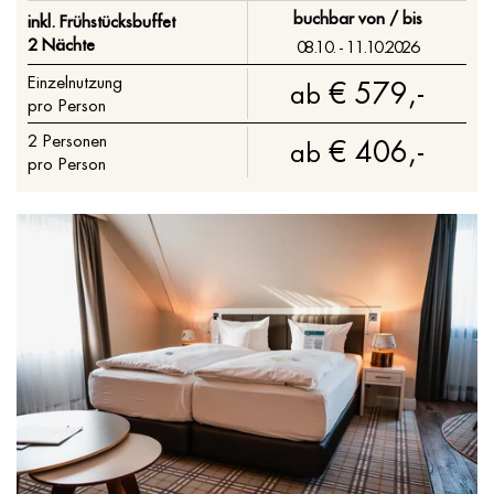
buchbar von / bis
inkl. Frühstücksbuffet
2 Nächte
08.10. - 11.10.2026
Einzelnutzung
€ 579,-
ab
pro Person
2
Personen
€ 406,-
ab
pro Person