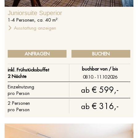
Juniorsuite Superior
1
-
4
Personen
,
ca.
40
m²
Ausstattung anzeigen
ANFRAGEN
BUCHEN
buchbar von / bis
inkl. Frühstücksbuffet
2 Nächte
08.10. - 11.10.2026
Einzelnutzung
€ 599,-
ab
pro Person
2
Personen
€ 316,-
ab
pro Person