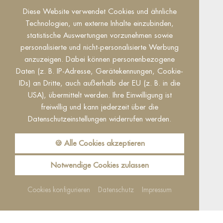
Dieser Inhalt ist nur sichtbar wenn Sie Cookies
Diese Website verwendet Cookies und ähnliche
von "Facebook" akzeptieren.
Technologien, um externe Inhalte einzubinden,
statistische Auswertungen vorzunehmen sowie
Akzeptieren
Einstellungen
personalisierte und nicht-personalisierte Werbung
anzuzeigen. Dabei können personenbezogene
Daten (z. B. IP-Adresse, Gerätekennungen, Cookie-
IDs) an Dritte, auch außerhalb der EU (z. B. in die
USA), übermittelt werden. Ihre Einwilligung ist
freiwillig und kann jederzeit über die
Datenschutzeinstellungen widerrufen werden.
Reguest Messenger
🍪 Alle Cookies akzeptieren
Wenn Sie den Messenger nutzen möchten
müssen Sie die Cookies von Reguest
akzeptieren!
Notwendige Cookies zulassen
Akzeptieren
Einstellungen
Cookies konfigurieren
Datenschutz
Impressum