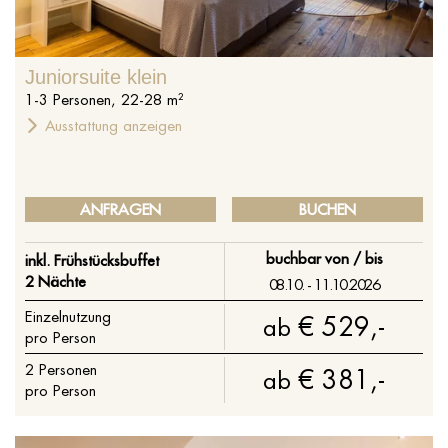
%s
Juniorsuite klein
1
-
3
Personen
,
22
-
28
m²
Ausstattung anzeigen
ANFRAGEN
BUCHEN
buchbar von / bis
inkl. Frühstücksbuffet
2 Nächte
08.10. - 11.10.2026
Einzelnutzung
€ 529,-
ab
pro Person
2
Personen
€ 381,-
ab
pro Person