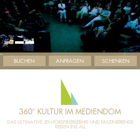
BUCHEN
ANFRAGEN
SCHENKEN
360° KULTUR IM MEDIENDOM
DAS ULTIMATIVE 3D-HÖRSPIELERLEBNIS UND FASZINIERENDE
REISEN INS ALL