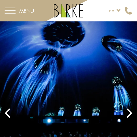
MENÜ
de