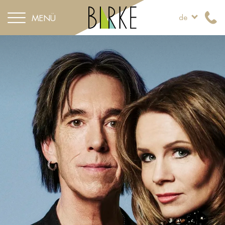
MENÜ
de