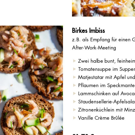
Birkes Imbiss
z.B. als Empfang für einen 
After-Work-Meeting
Zwei halbe bunt, feinhei
Tomatensuppe im Suppento
Matjestatar mit Apfel u
Pflaumen im Speckmante
Lammschinken auf Avocad
Staudensellerie-Apfelsal
Zitronenküchlein mit Min
Vanille Crème Brûlée