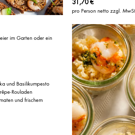
31,70 €
pro Person netto zzgl. MwSt
tfeier im Garten oder ein
ika und Basilikumpesto
Crêpe-Rouladen
omaten und frischem