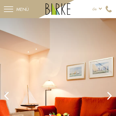
MENÜ
de