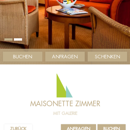
BUCHEN
ANFRAGEN
SCHENKEN
MAISONETTE ZIMMER
MIT GALERIE
ZURÜCK
ANFRAGEN
BUCHEN