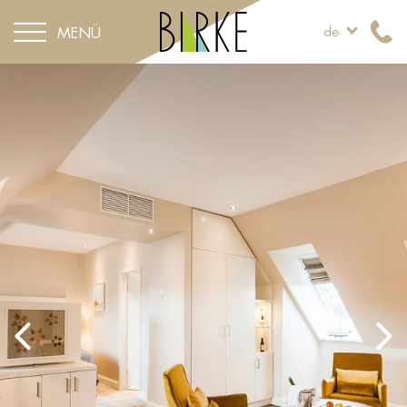
MENÜ
de