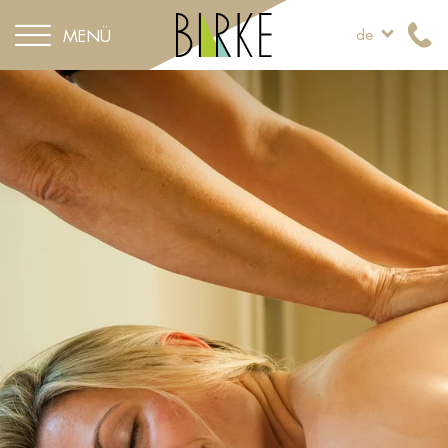
MENÜ
de