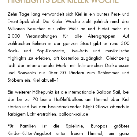
HIGHLIGHTS DER KIELER WOCHE
Zehn Tage lang verwandelt sich Kiel in ein buntes Fest‑ und
Event‑Spektakel: Die Kieler Woche zieht jährlich rund drei
Millionen Besucher aus aller Welt an und bietet mehr als
2.000 Veranstaltungen für alle Altersgruppen. Auf
zahlreichen Bühnen in der ganzen Stadt gibt es rund 300
Rock‑ und Pop‑Konzerte, Live‑Acts und musikalische
Highlights zu erleben, oft kostenlos zugänglich. Gleichzeitig
lädt der internationale Markt mit kulinarischen Delikatessen
und Souvenirs aus über 30 Ländern zum Schlemmen und
Stöbern ein. Kiel aktuell+1
Ein weiterer Höhepunkt ist die internationale Balloon Sail, bei
der bis zu 70 bunte Heißluftballons am Himmel über Kiel
starten und bei den beeindruckenden Night Glows abends in
farbigem Licht erstrahlen. balloon-sail.de
Für Familien ist die Spiellinie, Europas größtes
Kinder‑Kultur‑Angebot unter freiem Himmel, ein ganz