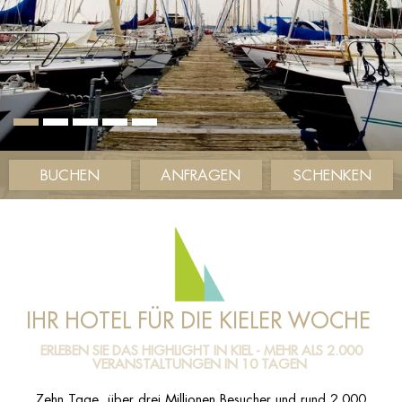
BUCHEN
ANFRAGEN
SCHENKEN
IHR HOTEL FÜR DIE KIELER WOCHE
ERLEBEN SIE DAS HIGHLIGHT IN KIEL - MEHR ALS 2.000
VERANSTALTUNGEN IN 10 TAGEN
Zehn Tage, über drei Millionen Besucher und rund 2.000