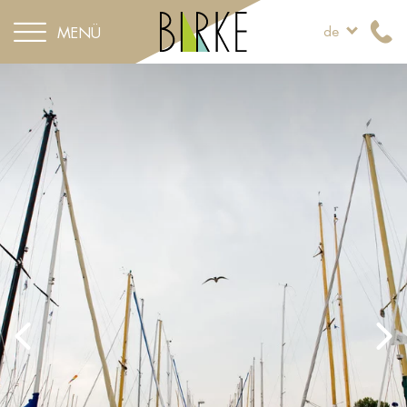
MENÜ
de