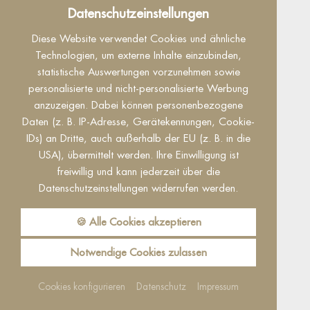
Datenschutz
Datenschutzeinstellungen
Dieser Inhalt ist nur sichtbar wenn Sie Cookies
Diese Website verwendet Cookies und ähnliche
von "Facebook" akzeptieren.
Technologien, um externe Inhalte einzubinden,
statistische Auswertungen vorzunehmen sowie
Akzeptieren
Einstellungen
personalisierte und nicht-personalisierte Werbung
anzuzeigen. Dabei können personenbezogene
Daten (z. B. IP-Adresse, Gerätekennungen, Cookie-
IDs) an Dritte, auch außerhalb der EU (z. B. in die
USA), übermittelt werden. Ihre Einwilligung ist
freiwillig und kann jederzeit über die
Datenschutzeinstellungen widerrufen werden.
Reguest Messenger
Wenn Sie den Messenger nutzen möchten
🍪 Alle Cookies akzeptieren
müssen Sie die Cookies von Reguest
akzeptieren!
Notwendige Cookies zulassen
Akzeptieren
Einstellungen
Cookies konfigurieren
Datenschutz
Impressum