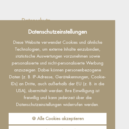
Datenschutz
Dieser Inhalt ist nur sichtbar wenn Sie Cookies
Datenschutzeinstellungen
von "Facebook" akzeptieren.
Diese Website verwendet Cookies und ähnliche
Akzeptieren
Einstellungen
Technologien, um externe Inhalte einzubinden,
statistische Auswertungen vorzunehmen sowie
personalisierte und nicht-personalisierte Werbung
anzuzeigen. Dabei können personenbezogene
Daten (z. B. IP-Adresse, Gerätekennungen, Cookie-
IDs) an Dritte, auch außerhalb der EU (z. B. in die
USA), übermittelt werden. Ihre Einwilligung ist
freiwillig und kann jederzeit über die
Reguest Messenger
Datenschutzeinstellungen widerrufen werden.
Wenn Sie den Messenger nutzen möchten
müssen Sie die Cookies von Reguest
akzeptieren!
🍪 Alle Cookies akzeptieren