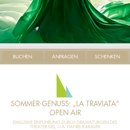
BUCHEN
ANFRAGEN
SCHENKEN
SOMMER-GENUSS: „LA TRAVIATA“
OPEN AIR
EXKLUSIVE EINFÜHRUNG DURCH DRAMATURGEN DES
THEATER KIEL, U.A. DANIEL KARASEK