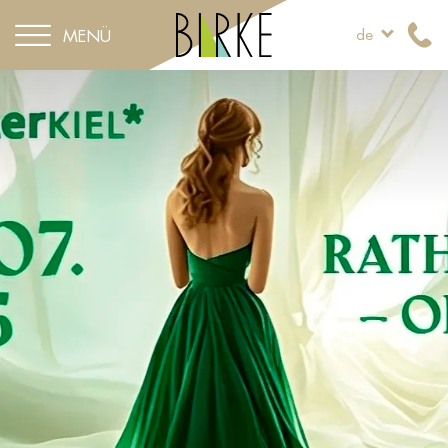
MENÜ
de