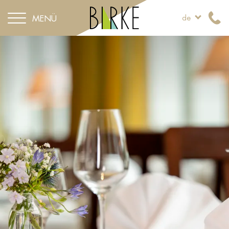
MENÜ
de