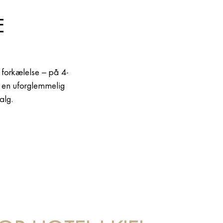
E
k forkælelse – på 4-
ng en uforglemmelig
alg.