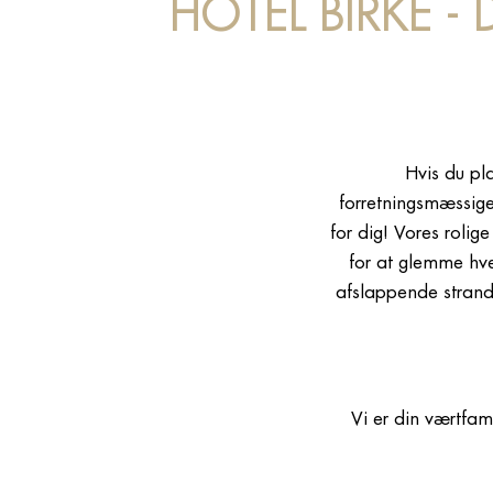
HOTEL BIRKE - 
Hvis du pla
forretningsmæssige 
for dig! Vores roli
for at glemme hve
afslappende strand
Vi er din værtfam