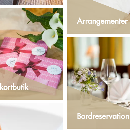
Arrangementer
ortbutik
Bordreservation