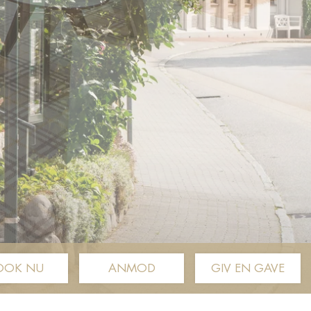
OOK NU
ANMOD
GIV EN GAVE