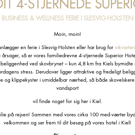
DIT 4-STJERNEDE SUPERI
BUSINESS & WELLNESS FERIE I SLESVIG-HOLSTEN
Moin, moin!
nlægger en ferie i Slesvig-Holsten eller har brug for
inkvarteri
årsager, så er vores familiedrevne 4-stjernede Superior Hotel
ge beliggenhed ved skovbrynet – kun 4,8 km fra Kiels bymidte 
rdagens stress. Derudover ligger attraktive og fredeligt be
e og klippekyster i umiddelbar nærhed, så både skovelskere 
vandsport
vil finde noget for sig her i Kiel.
ilie på rejsen! Sammen med vores cirka 100 med-værter byder
velkommen og ser frem til dit besøg på vores hotel i Kiel!