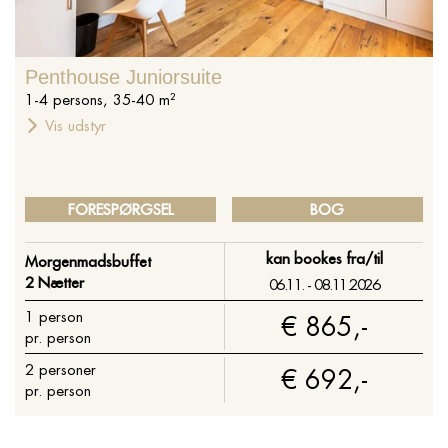
Penthouse Juniorsuite
1
-
4
persons
,
35
-
40
m²
Vis udstyr
FORESPØRGSEL
BOG
kan bookes fra/til
Morgenmadsbuffet
2 Nætter
06.11. - 08.11.2026
1
person
€ 865,-
pr. person
2
personer
€ 692,-
pr. person