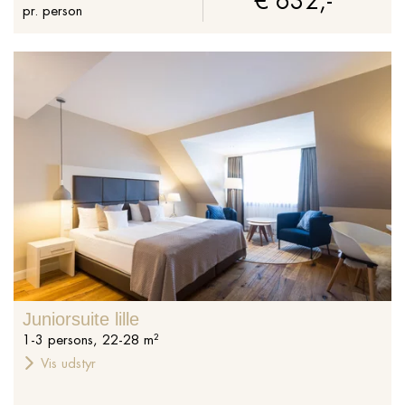
€ 632,-
pr. person
Juniorsuite lille
1
-
3
persons
,
22
-
28
m²
Vis udstyr