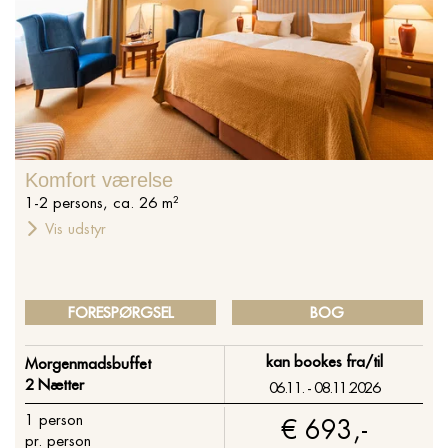
Komfort værelse
1
-
2
persons
,
ca.
26
m²
Vis udstyr
FORESPØRGSEL
BOG
kan bookes fra/til
Morgenmadsbuffet
2 Nætter
06.11. - 08.11.2026
1
person
€ 693,-
pr. person