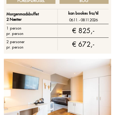
FORESPØRGSEL
BOG
kan bookes fra/til
Morgenmadsbuffet
2 Nætter
06.11. - 08.11.2026
1
person
€ 825,-
pr. person
2
personer
€ 672,-
pr. person