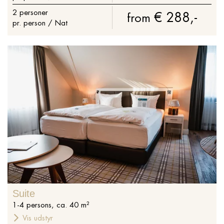
2
personer
€ 288,-
from
pr. person / Nat
Suite
1
-
4
persons
,
ca.
40
m²
Vis udstyr