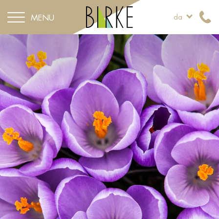
MENU
da