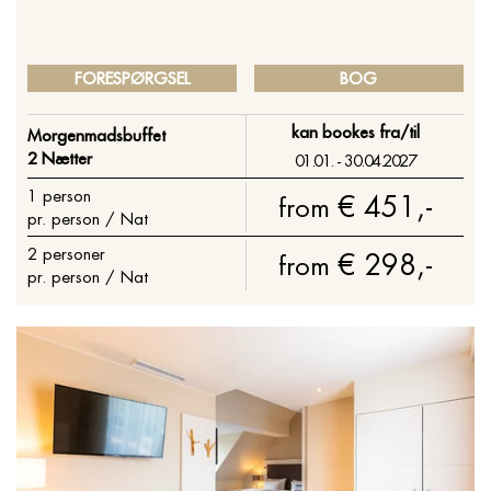
FORESPØRGSEL
BOG
kan bookes fra/til
Morgenmadsbuffet
2 Nætter
01.01. - 30.04.2027
1
person
€ 451,-
from
pr. person / Nat
2
personer
€ 298,-
from
pr. person / Nat