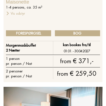
Maisonette
1
-
4
persons
,
ca.
35
m²
Vis udstyr
FORESPØRGSEL
BOG
kan bookes fra/til
Morgenmadsbuffet
2 Nætter
01.01. - 30.04.2027
1
person
€ 371,-
from
pr. person / Nat
2
personer
€ 259,50
from
pr. person / Nat