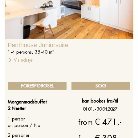
Penthouse Juniorsuite
1
-
4
persons
,
35
-
40
m²
Vis udstyr
FORESPØRGSEL
BOG
kan bookes fra/til
Morgenmadsbuffet
2 Nætter
01.01. - 30.04.2027
1
person
€ 471,-
from
pr. person / Nat
2
personer