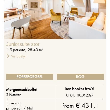
Juniorsuite stor
1
-
5
persons
,
28
-
40
m²
Vis udstyr
FORESPØRGSEL
BOG
kan bookes fra/til
Morgenmadsbuffet
2 Nætter
01.01. - 30.04.2027
1
person
€ 431,-
from
pr. person / Nat