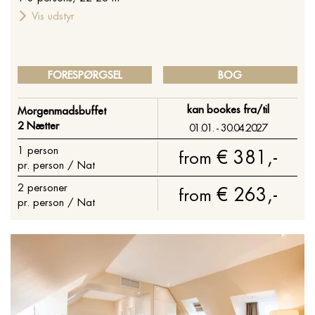
Vis udstyr
FORESPØRGSEL
BOG
kan bookes fra/til
Morgenmadsbuffet
2 Nætter
01.01. - 30.04.2027
1
person
€ 381,-
from
pr. person / Nat
2
personer
€ 263,-
from
pr. person / Nat