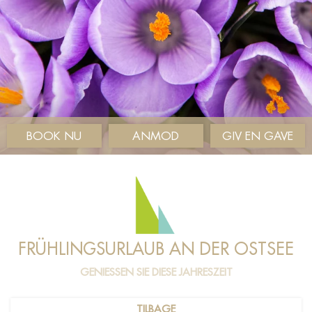
BOOK NU
ANMOD
GIV EN GAVE
FRÜHLINGSURLAUB AN DER OSTSEE
GENIESSEN SIE DIESE JAHRESZEIT
TILBAGE