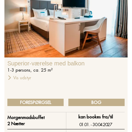
Superior-værelse med balkon
1
-
3
persons
,
ca.
25
m²
Vis udstyr
FORESPØRGSEL
BOG
kan bookes fra/til
Morgenmadsbuffet
2 Nætter
01.01. - 30.04.2027