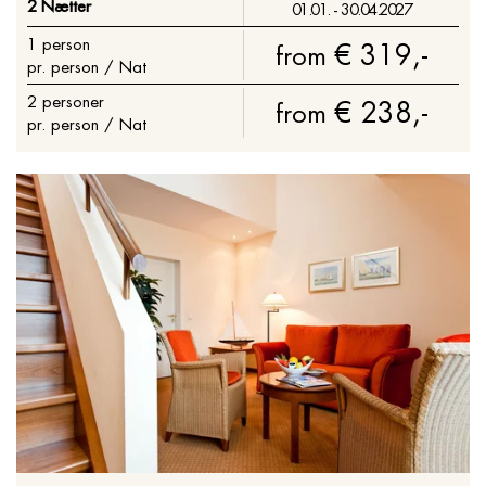
2 Nætter
01.01. - 30.04.2027
1
person
€ 319,-
from
pr. person / Nat
2
personer
€ 238,-
from
pr. person / Nat