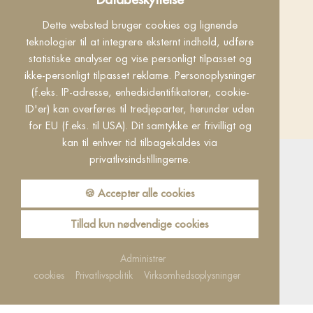
KONTAKT
Dette websted bruger cookies og lignende
teknologier til at integrere eksternt indhold, udføre
INFO
statistiske analyser og vise personligt tilpasset og
ikke-personligt tilpasset reklame. Personoplysninger
VILKÅR
(f.eks. IP-adresse, enhedsidentifikatorer, cookie-
ID'er) kan overføres til tredjeparter, herunder uden
made by
for EU (f.eks. til USA). Dit samtykke er frivilligt og
kan til enhver tid tilbagekaldes via
privatlivsindstillingerne.
🍪 Accepter alle cookies
Privacy
This content is only visible when cookies
Tillad kun nødvendige cookies
"Facebook" accpeted.
Administrer
accept
Einstellungen
cookies
Privatlivspolitik
Virksomhedsoplysninger