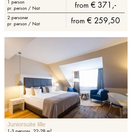
1
person
€ 371,-
from
pr. person / Nat
2
personer
€ 259,50
from
pr. person / Nat
Juniorsuite lille
1
-
3
persons
,
22
-
28
m²