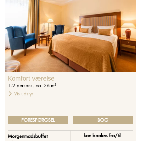
Komfort værelse
1
-
2
persons
,
ca.
26
m²
Vis udstyr
FORESPØRGSEL
BOG
kan bookes fra/til
Morgenmadsbuffet