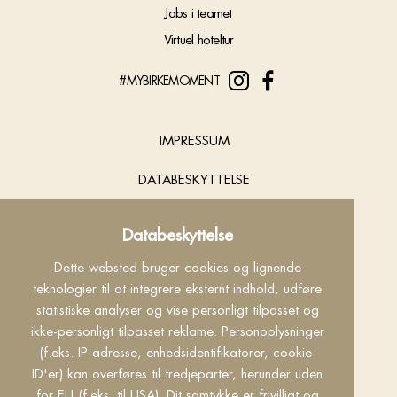
Jobs i teamet
Virtuel hoteltur
#MYBIRKEMOMENT
IMPRESSUM
DATABESKYTTELSE
COOKIES
Databeskyttelse
KONTAKT
Dette websted bruger cookies og lignende
teknologier til at integrere eksternt indhold, udføre
INFO
statistiske analyser og vise personligt tilpasset og
ikke-personligt tilpasset reklame. Personoplysninger
VILKÅR
(f.eks. IP-adresse, enhedsidentifikatorer, cookie-
ID'er) kan overføres til tredjeparter, herunder uden
made by
for EU (f.eks. til USA). Dit samtykke er frivilligt og