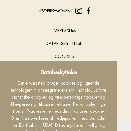
#MYBIRKEMOMENT
IMPRESSUM
DATABESKYTTELSE
COOKIES
KONTAKT
Databeskyttelse
INFO
Dette websted bruger cookies og lignende
teknologier til at integrere eksternt indhold, udføre
VILKÅR
statistiske analyser og vise personligt tilpasset og
ikke-personligt tilpasset reklame. Personoplysninger
made by
(f.eks. IP-adresse, enhedsidentifikatorer, cookie-
ID'er) kan overføres til tredjeparter, herunder uden
for EU (f.eks. til USA). Dit samtykke er frivilligt og