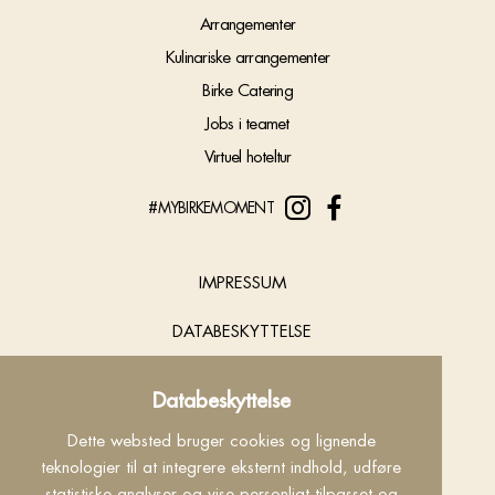
Arrangementer
Kulinariske arrangementer
Birke Catering
Jobs i teamet
Virtuel hoteltur
#MYBIRKEMOMENT
IMPRESSUM
DATABESKYTTELSE
COOKIES
Databeskyttelse
KONTAKT
Dette websted bruger cookies og lignende
teknologier til at integrere eksternt indhold, udføre
INFO
statistiske analyser og vise personligt tilpasset og