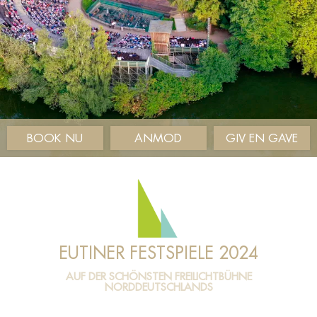
BOOK NU
ANMOD
GIV EN GAVE
EUTINER FESTSPIELE 2024
AUF DER SCHÖNSTEN FREILICHTBÜHNE
NORDDEUTSCHLANDS