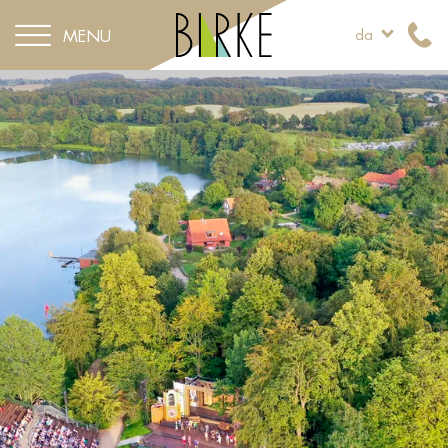
MENU
da