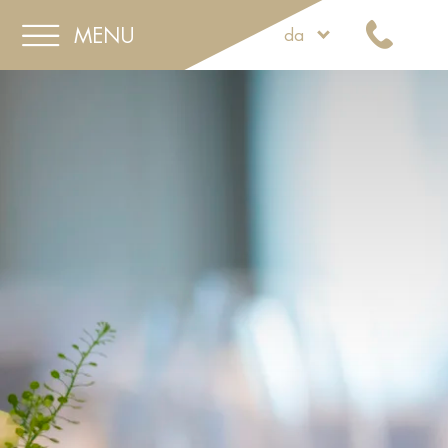
MENU
da