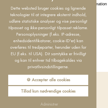
I agree that the contact information and informati
Dette websted bruger cookies og lignende
of your data can be found
here
.
teknologier til at integrere eksternt indhold,
udføre statistiske analyser og vise personligt
tilpasset og ikke-personligt tilpasset reklame.
Personoplysninger (f.eks. IP-adresse,
enhedsidentifikatorer, cookie-ID'er) kan
overføres til tredjeparter, herunder uden for
Tagungsanfrage
EU (f.eks. til USA). Dit samtykke er frivilligt
og kan til enhver tid tilbagekaldes via
privatlivsindstillingerne.
🍪 Accepter alle cookies
Tillad kun nødvendige cookies
QUICKLINKS
Administrer